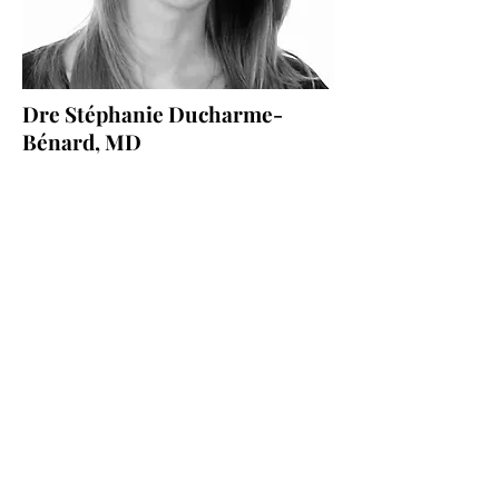
Dre Stéphanie Ducharme-
Bénard, MD
Dr Ducharme a complété ses études en
médecine à l’Université McGill et sa
résidence en médecine interne et médecine
interne générale à l'Université de Montréal.
Elle est interniste à l’hôpital du Sacré-Cœur
de Montréal et professeure adjointe de
clinique à l’Université de Montréal. Elle a
effectué sa formation complémentaire en
maladies auto-inflammatoires et amyloïdose
AA au centre de référence français à
l'hôpital Tenon à Paris, ainsi qu'en
échographie articulaire à l'hôpital Saint-