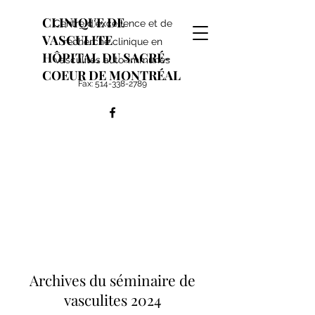
CLINIQUE DE
Centre d'excellence et de
VASCULITE
recherche clinique en
HÔPITAL DU SACRÉ-
vasculites auto-immunes
COEUR DE MONTRÉAL
Fax:
514-338-2789
Archives du séminaire de
vasculites 2024