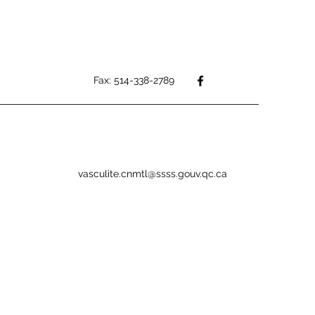
Fax: 514-338-2789
vasculite.cnmtl@ssss.gouv.qc.ca